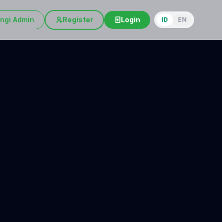
ngi Admin
Register
Login
ID
EN