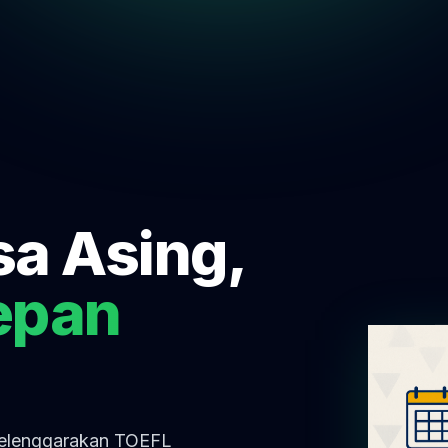
sa Asing,
epan
yelenggarakan TOEFL